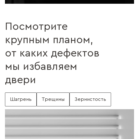
Посмотрите
крупным планом,
от каких дефектов
мы избавляем
двери
Шагрень
Трещины
Зернистость
С шагренью
Поверхность без шагрени
Поверхность с трещинами
Без трещин
Поверхность c зернистостью
Без зернистости