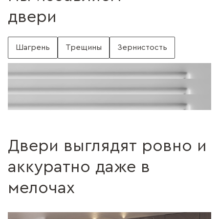
двери
Шагрень
Трещины
Зернистость
С шагренью
Поверхность без шагрени
Поверхность с трещинами
Без трещин
Поверхность c зернистостью
Без зернистости
Двери выглядят ровно и
аккуратно даже в
мелочах