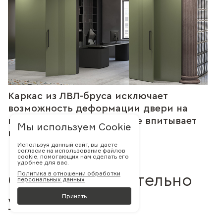
Каркас из ЛВЛ-бруса исключает
возможность деформации двери на
время эксплуатации т.к. не впитывает
Мы используем Cookie
влагу и не сохнет
Используя данный сайт, вы даете
согласие на использование файлов
cookie, помогающих нам сделать его
удобнее для вас.
Политика в отношении обработки
С нами действительно
персональных данных
Принять
удобно