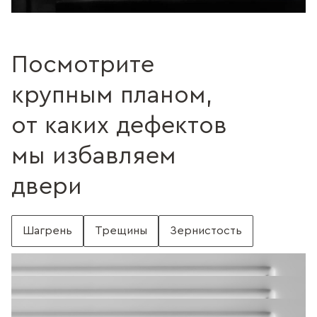
Посмотрите
крупным планом,
от каких дефектов
мы избавляем
двери
Шагрень
Трещины
Зернистость
С шагренью
Поверхность без шагрени
Поверхность с трещинами
Без трещин
Поверхность c зернистостью
Без зернистости