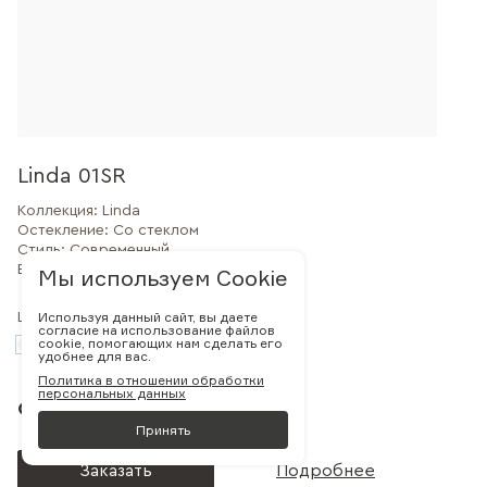
Linda 01SR
Коллекция:
Linda
Остекление:
Со стеклом
Стиль:
Современный
Внешний вид:
Филенчатая
Мы используем Cookie
Используя данный сайт, вы даете
Цвет:
согласие на использование файлов
cookie, помогающих нам сделать его
удобнее для вас.
Политика в отношении обработки
персональных данных
от 30 000 руб.
Принять
Заказать
Подробнее