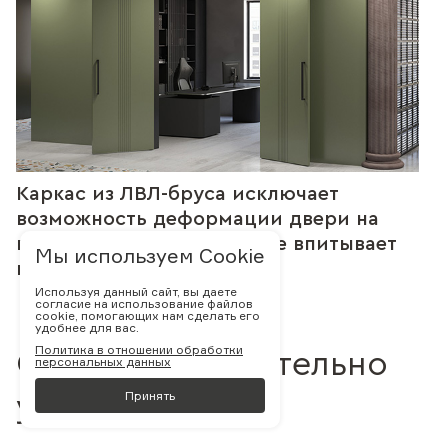
Каркас из ЛВЛ-бруса исключает
возможность деформации двери на
время эксплуатации т.к. не впитывает
Мы используем Cookie
влагу и не сохнет
Используя данный сайт, вы даете
согласие на использование файлов
cookie, помогающих нам сделать его
удобнее для вас.
Политика в отношении обработки
С нами действительно
персональных данных
Принять
удобно