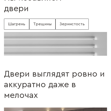
двери
Шагрень
Трещины
Зернистость
С шагренью
Поверхность без шагрени
Поверхность с трещинами
Без трещин
Поверхность c зернистостью
Без зернистости
Двери выглядят ровно и
аккуратно даже в
мелочах