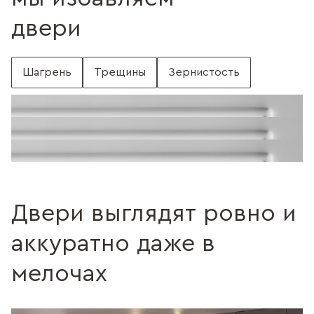
двери
Шагрень
Трещины
Зернистость
С шагренью
Поверхность без шагрени
Поверхность с трещинами
Без трещин
Поверхность c зернистостью
Без зернистости
Двери выглядят ровно и
аккуратно даже в
мелочах