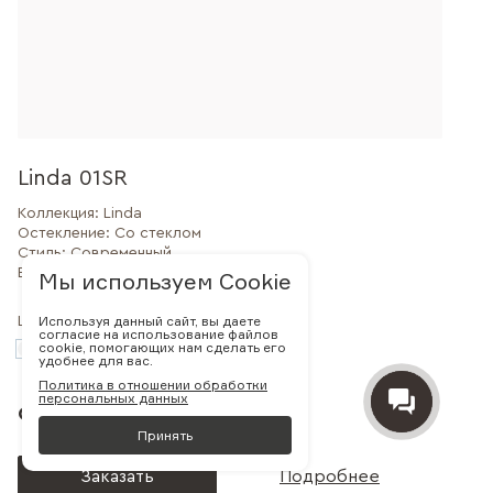
Linda 01SR
Коллекция:
Linda
Остекление:
Со стеклом
Стиль:
Современный
Внешний вид:
Филенчатая
Мы используем Cookie
Используя данный сайт, вы даете
Цвет:
согласие на использование файлов
cookie, помогающих нам сделать его
удобнее для вас.
Политика в отношении обработки
персональных данных
от 30 000 руб.
Принять
Заказать
Подробнее