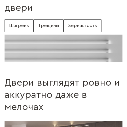
двери
Шагрень
Трещины
Зернистость
С шагренью
Поверхность без шагрени
Поверхность с трещинами
Без трещин
Поверхность c зернистостью
Без зернистости
Двери выглядят ровно и
аккуратно даже в
мелочах