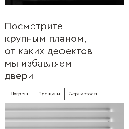
Посмотрите
крупным планом,
от каких дефектов
мы избавляем
двери
Шагрень
Трещины
Зернистость
С шагренью
Поверхность без шагрени
Поверхность с трещинами
Без трещин
Поверхность c зернистостью
Без зернистости