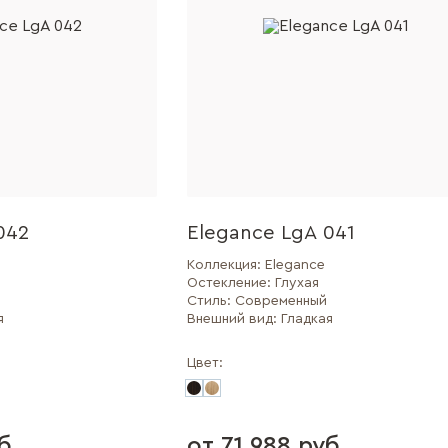
042
Elegance LgA 041
Коллекция:
Elegance
Остекление:
Глухая
Стиль:
Современный
я
Внешний вид:
Гладкая
Цвет:
б.
от 71 988 руб.