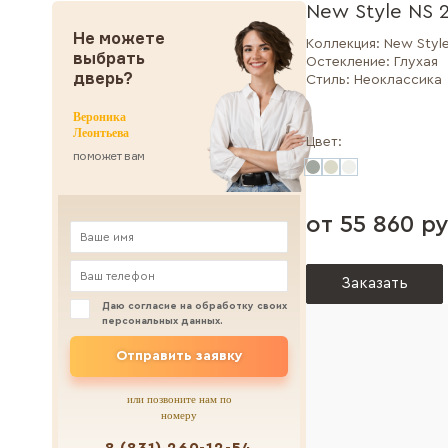
New Style NS 
Не можете
Коллекция:
New Styl
выбрать
Остекление:
Глухая
дверь?
Стиль:
Неоклассика
Вероника
Леонтьева
Цвет:
поможет вам
от 55 860 ру
Заказать
Даю согласие на обработку своих
персональных данных
.
Отправить заявку
или позвоните нам по
номеру