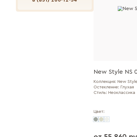
8 (831) 260-12-54
New Style NS 
Коллекция:
New Styl
Остекление:
Глухая
Стиль:
Неоклассика
Цвет: