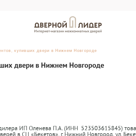
нтов, купивших двери в Нижнем Новгороде
вших двери в Нижнем Новгороде
и дилера ИП Оленева П.А. (ИНН 523503615845) то
рей в СЦ «Бекетов», г. Нижний Новгород, ул. Бекето