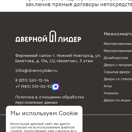
заключив прямые договоры непосредст
Межкомнат
Фрезерованные 
Фрезерованные 
Фирменный салон: г. Нижний Новгород, ул.
Дизайнерские
Бекетова, д. 13а, СЦ «Бекетов», 3 этаж
Двери с натура
2104@dvernoylider.ru
Скрытые двери
Двери со стекл
8 (831) 260-12-54
Хиты
+7 (985) 310-02-92
Новинки
Политика в отношении обработки
Двери по акции
персональных данных
Мы используем Cookie
Используя данный сайт, вы даете
согласие на использование файлов
cookie, помогающих нам сделать его