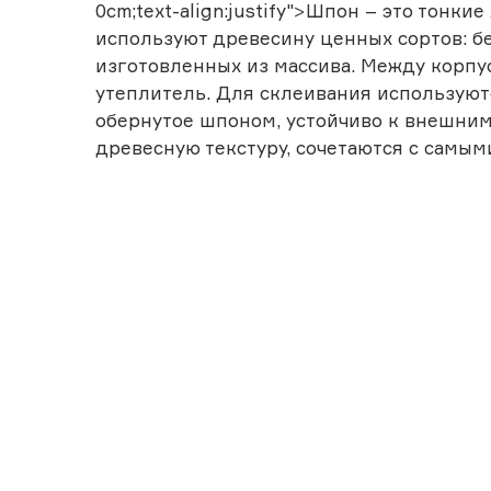
0cm;text-align:justify">Шпон – это тонк
используют древесину ценных сортов: бе
изготовленных из массива. Между корп
утеплитель. Для склеивания используютс
обернутое шпоном, устойчиво к внешним
древесную текстуру, сочетаются с самы