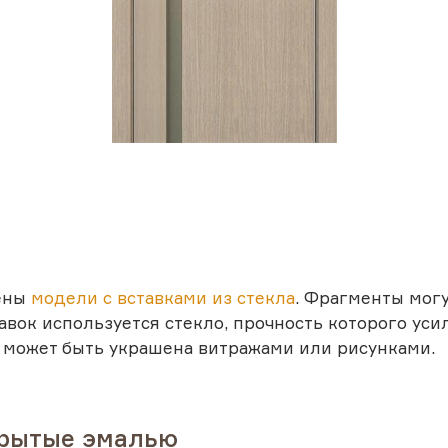
а
лены
модели с вставками из стекла
. Фрагменты мог
тавок используется стекло, прочность которого ус
 может быть украшена витражами или рисунками.
крытые эмалью