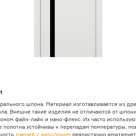
м
рального шпона. Материал изготавливается из др
ола. Внешне такие изделия не отличаются от шпон
ном файн-лайн и нано-флекс. Их часто используют 
ые полотна устойчивы к перепадам температуры, 
хность
дверей с экошпоном
реалистично имитирует т